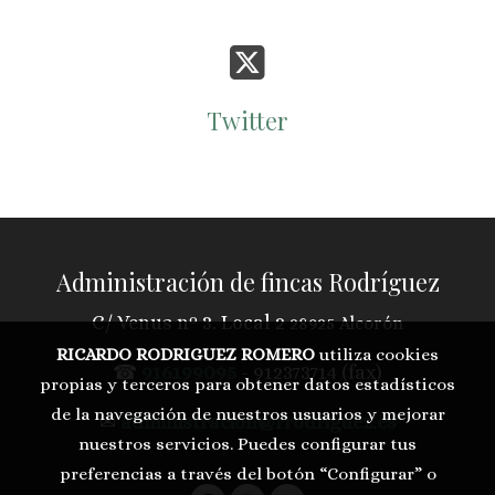
Twitter
Administración de fincas Rodríguez
C/ Venus nº 3. Local 2
28925 Alcorón
RICARDO RODRIGUEZ ROMERO
utiliza cookies
☎
916199095
- 912373714 (fax)
propias y terceros para obtener datos estadísticos
de la navegación de nuestros usuarios y mejorar
✉
administracion@rrodriguez.es
nuestros servicios. Puedes configurar tus
preferencias a través del botón “Configurar” o