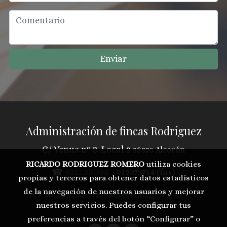
Enviar
Administración de fincas Rodríguez
C/ Venus nº 3. Local 2
28925 Alcorón
RICARDO RODRIGUEZ ROMERO
utiliza cookies
☎
916199095
- 912373714 (fax)
propias y terceros para obtener datos estadísticos
de la navegación de nuestros usuarios y mejorar
✉
administracion@rrodriguez.es
nuestros servicios. Puedes configurar tus
preferencias a través del botón “Configurar” o